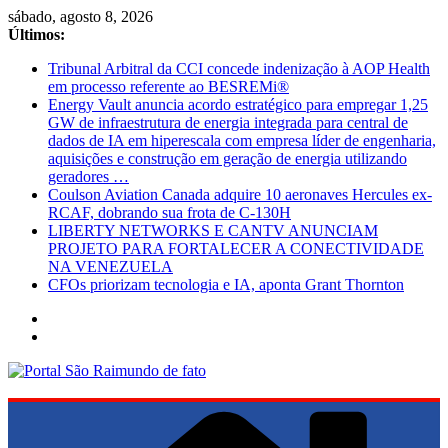
Pular
sábado, agosto 8, 2026
para
Últimos:
o
Tribunal Arbitral da CCI concede indenização à AOP Health
conteúdo
em processo referente ao BESREMi®
Energy Vault anuncia acordo estratégico para empregar 1,25
GW de infraestrutura de energia integrada para central de
dados de IA em hiperescala com empresa líder de engenharia,
aquisições e construção em geração de energia utilizando
geradores …
Coulson Aviation Canada adquire 10 aeronaves Hercules ex-
RCAF, dobrando sua frota de C-130H
LIBERTY NETWORKS E CANTV ANUNCIAM
PROJETO PARA FORTALECER A CONECTIVIDADE
NA VENEZUELA
CFOs priorizam tecnologia e IA, aponta Grant Thornton