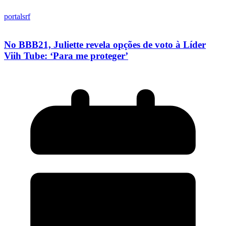
portalsrf
No BBB21, Juliette revela opções de voto à Líder
Viih Tube: ‘Para me proteger’