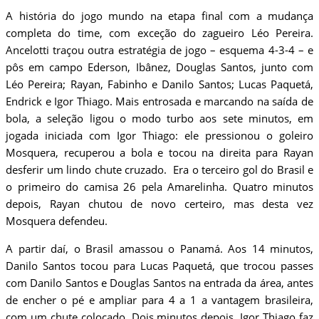
A história do jogo mundo na etapa final com a mudança
completa do time, com exceção do zagueiro Léo Pereira.
Ancelotti traçou outra estratégia de jogo – esquema 4-3-4 – e
pôs em campo Ederson, Ibânez, Douglas Santos, junto com
Léo Pereira; Rayan, Fabinho e Danilo Santos; Lucas Paquetá,
Endrick e Igor Thiago. Mais entrosada e marcando na saída de
bola, a seleção ligou o modo turbo aos sete minutos, em
jogada iniciada com Igor Thiago: ele pressionou o goleiro
Mosquera, recuperou a bola e tocou na direita para Rayan
desferir um lindo chute cruzado. Era o terceiro gol do Brasil e
o primeiro do camisa 26 pela Amarelinha. Quatro minutos
depois, Rayan chutou de novo certeiro, mas desta vez
Mosquera defendeu.
A partir daí, o Brasil amassou o Panamá. Aos 14 minutos,
Danilo Santos tocou para Lucas Paquetá, que trocou passes
com Danilo Santos e Douglas Santos na entrada da área, antes
de encher o pé e ampliar para 4 a 1 a vantagem brasileira,
com um chute colocado. Dois minutos depois, Igor Thiago faz