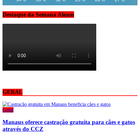
Destaque da Semana Aleam
GERAL
Geral
Manaus oferece castração gratuita para cães e gatos
através do CCZ