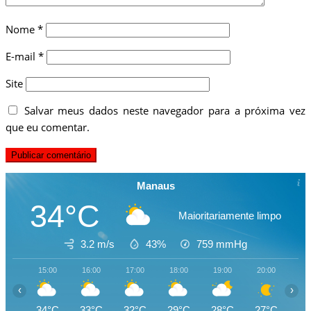
Nome
*
E-mail
*
Site
Salvar meus dados neste navegador para a próxima vez
que eu comentar.
Manaus
34°C
Maioritariamente limpo
3.2 m/s
43%
759
mmHg
15:00
16:00
17:00
18:00
19:00
20:00
21
‹
›
34°C
33°C
32°C
29°C
28°C
27°C
26