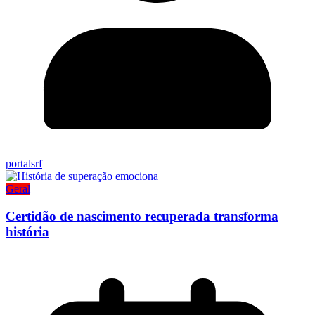
portalsrf
Geral
Certidão de nascimento recuperada transforma
história