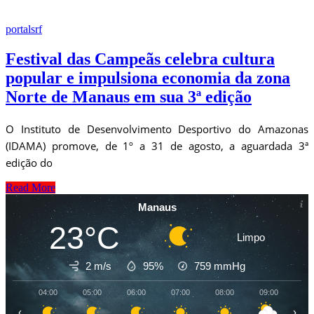
portalsrf
Festival das Campeãs celebra cultura
popular e impulsiona economia da zona
Norte de Manaus em sua 3ª edição
O Instituto de Desenvolvimento Desportivo do Amazonas
(IDAMA) promove, de 1º a 31 de agosto, a aguardada 3ª
edição do
Read More
Manaus
23°C
Limpo
2 m/s
95%
759
mmHg
04:00
05:00
06:00
07:00
08:00
09:00
10
‹
›