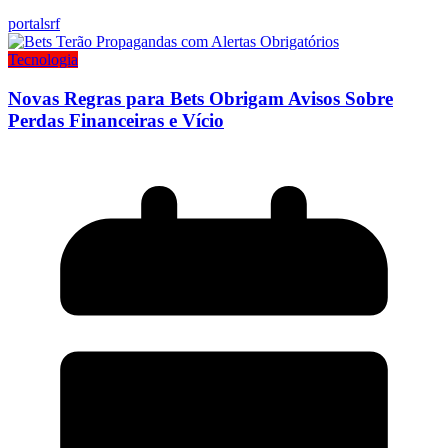
portalsrf
Tecnologia
Novas Regras para Bets Obrigam Avisos Sobre
Perdas Financeiras e Vício