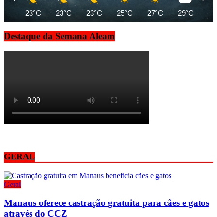
23°C
23°C
23°C
25°C
27°C
29°C
31
Destaque da Semana Aleam
GERAL
Geral
Manaus oferece castração gratuita para cães e gatos
através do CCZ