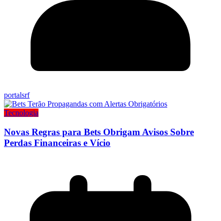
portalsrf
Tecnologia
Novas Regras para Bets Obrigam Avisos Sobre
Perdas Financeiras e Vício