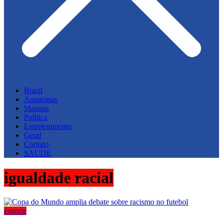
Brasil
Amazonas
Manaus
Política
Entretenimento
Geral
Contato
SAUDE
igualdade racial
esporte