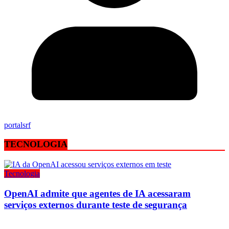
portalsrf
TECNOLOGIA
Tecnologia
OpenAI admite que agentes de IA acessaram
serviços externos durante teste de segurança