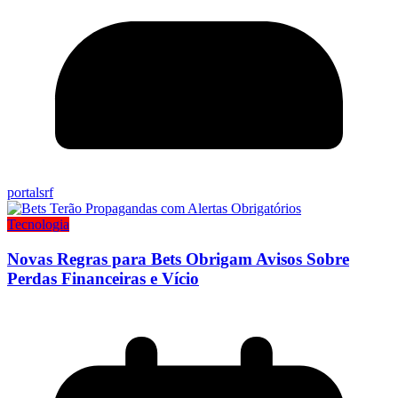
portalsrf
Tecnologia
Novas Regras para Bets Obrigam Avisos Sobre
Perdas Financeiras e Vício