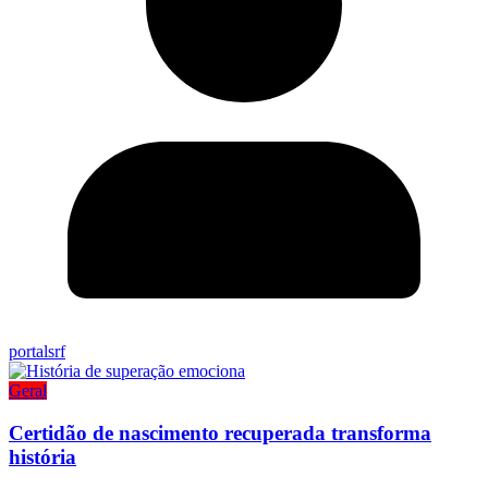
portalsrf
Geral
Certidão de nascimento recuperada transforma
história