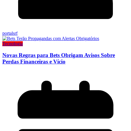
portalsrf
Tecnologia
Novas Regras para Bets Obrigam Avisos Sobre
Perdas Financeiras e Vício