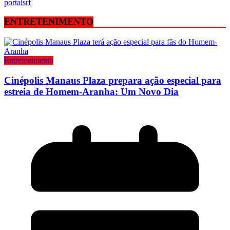
portalsrf
ENTRETENIMENTO
Entretenimento
Cinépolis Manaus Plaza prepara ação especial para
estreia de Homem-Aranha: Um Novo Dia