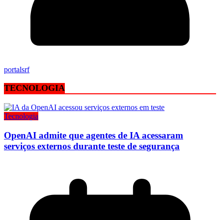
portalsrf
TECNOLOGIA
Tecnologia
OpenAI admite que agentes de IA acessaram
serviços externos durante teste de segurança