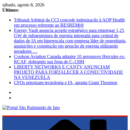
Pular
sábado, agosto 8, 2026
para
Últimos:
o
Tribunal Arbitral da CCI concede indenização à AOP Health
conteúdo
em processo referente ao BESREMi®
Energy Vault anuncia acordo estratégico para empregar 1,25
GW de infraestrutura de energia integrada para central de
dados de IA em hiperescala com empresa líder de engenharia,
aquisições e construção em geração de energia utilizando
geradores …
Coulson Aviation Canada adquire 10 aeronaves Hercules ex-
RCAF, dobrando sua frota de C-130H
LIBERTY NETWORKS E CANTV ANUNCIAM
PROJETO PARA FORTALECER A CONECTIVIDADE
NA VENEZUELA
CFOs priorizam tecnologia e IA, aponta Grant Thornton