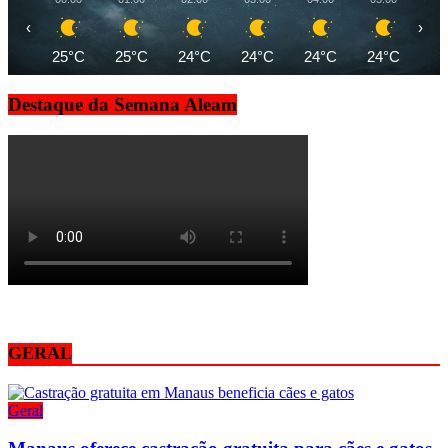
‹
›
25°C
25°C
24°C
24°C
24°C
24°C
24
Destaque da Semana Aleam
GERAL
Geral