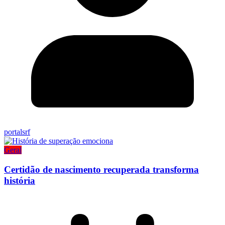
portalsrf
Geral
Certidão de nascimento recuperada transforma
história