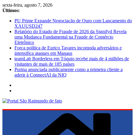
Pular
sexta-feira, agosto 7, 2026
para
Últimos:
o
PU Prime Expande Negociação de Ouro com Lançamento do
conteúdo
XAUUSD247
Relatório do Estado de Fraude de 2026 da Signifyd Revela
uma Mudança Fundamental na Fraude de Comércio
Eletrônico
Força política de Eurico Tavares incomoda adversários e
intensifica ataques em Manaus
teamLab Borderless em Tóquio recebe mais de 4 milhões de
visitantes de mais de 185 países
Purina anunciada publicamente como a primeira cliente a
aderir à ConnectAI da NIQ