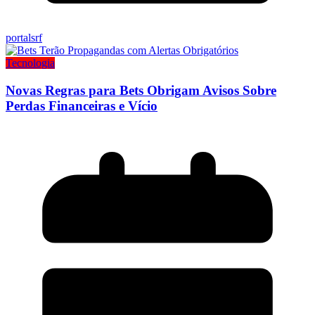
portalsrf
Tecnologia
Novas Regras para Bets Obrigam Avisos Sobre
Perdas Financeiras e Vício