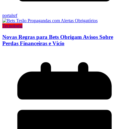
portalsrf
Tecnologia
Novas Regras para Bets Obrigam Avisos Sobre
Perdas Financeiras e Vício