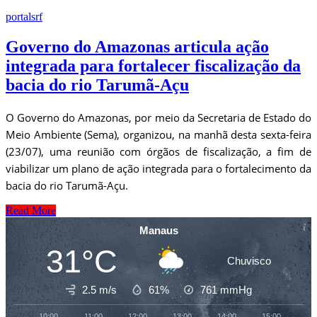
portalsrf
Governo do Amazonas articula ação
integrada para fortalecer fiscalização da
bacia do rio Tarumã-Açu
O Governo do Amazonas, por meio da Secretaria de Estado do
Meio Ambiente (Sema), organizou, na manhã desta sexta-feira
(23/07), uma reunião com órgãos de fiscalização, a fim de
viabilizar um plano de ação integrada para o fortalecimento da
bacia do rio Tarumã-Açu.
Read More
Manaus
31°C
Chuvisco
2.5 m/s
61%
761
mmHg
10:00
11:00
12:00
13:00
14:00
15:00
16