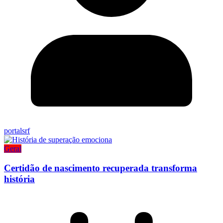
portalsrf
Geral
Certidão de nascimento recuperada transforma
história