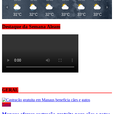
‹
›
31°C
32°C
32°C
33°C
33°C
33°C
32
Destaque da Semana Aleam
GERAL
Geral