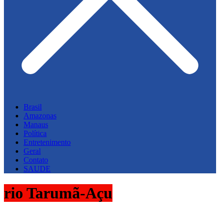
Brasil
Amazonas
Manaus
Política
Entretenimento
Geral
Contato
SAUDE
rio Tarumã-Açu