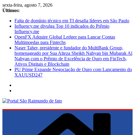
Pular
sexta-feira, agosto 7, 2026
para
Últimos:
o
Falta de domínio técnico em TI desafia líderes em São Paulo
conteúdo
Influency.me divulga Top 10 indicados do Prêmio
Influency.me
OpenFX Adquire Global Ledger para Lançar Contas
Multimoedas para Fintechs
Naser Taher, presidente e fundador do MultiBank Group,
homenageado por Sua Alteza Sheikh Nahyan bin Mubarak Al
Nahyan com o Prêmio de Excelência de Ouro em FinTech,
Ativos Digitais e Blockchain
PU Prime Expande Negociação de Ouro com Lançamento do
XAUUSD247