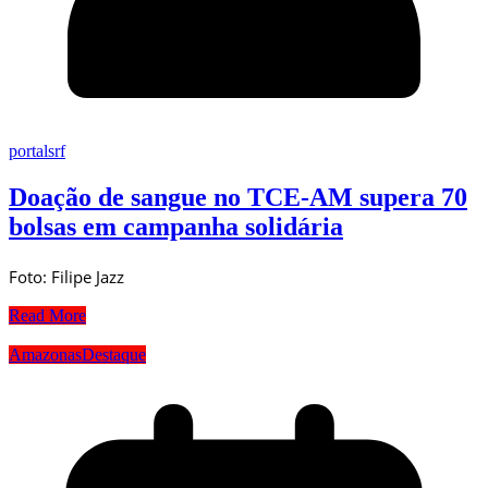
portalsrf
Doação de sangue no TCE-AM supera 70
bolsas em campanha solidária
Foto: Filipe Jazz
Read More
Amazonas
Destaque