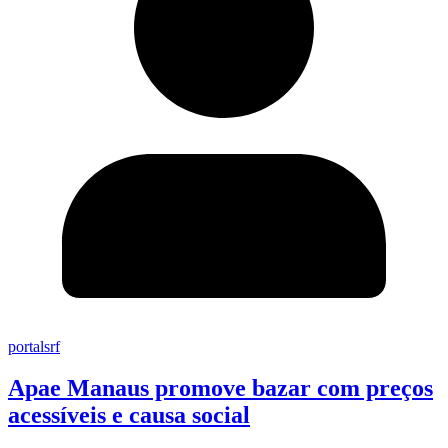
portalsrf
Apae Manaus promove bazar com preços
acessíveis e causa social