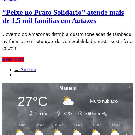
“Peixe no Prato Solidário” atende mais
de 1,5 mil famílias em Autazes
Governo do Amazonas distribui quatro toneladas de tambaqui
às famílias em situação de vulnerabilidade, nesta sexta-feira
(03/03)
Read More
← Anterior
Manaus
27°C
Muito nublado
1.5 m/s
81%
760
mmHg
08:00
09:00
10:00
11:00
12:00
13:00
14
‹
›