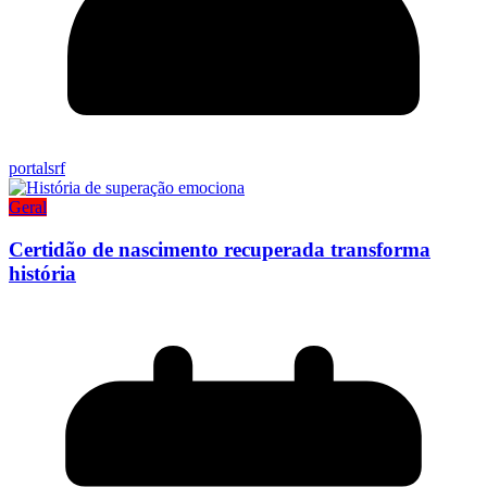
portalsrf
Geral
Certidão de nascimento recuperada transforma
história