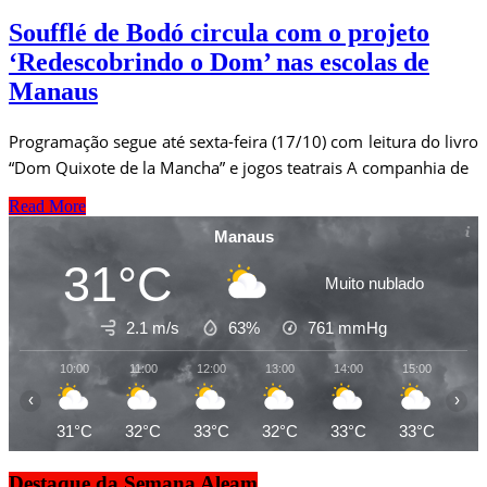
Soufflé de Bodó circula com o projeto
‘Redescobrindo o Dom’ nas escolas de
Manaus
Programação segue até sexta-feira (17/10) com leitura do livro
“Dom Quixote de la Mancha” e jogos teatrais A companhia de
Read More
Manaus
31°C
Muito nublado
2.1 m/s
63%
761
mmHg
10:00
11:00
12:00
13:00
14:00
15:00
16
‹
›
31°C
32°C
33°C
32°C
33°C
33°C
33
Destaque da Semana Aleam