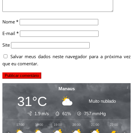
Nome
*
E-mail
*
Site
Salvar meus dados neste navegador para a próxima vez
que eu comentar.
Manaus
31°C
Muito nublado
1.9 m/s
61%
757
mmHg
17:00
18:00
19:00
20:00
21:00
22:00
23