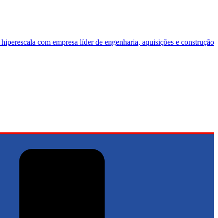
 hiperescala com empresa líder de engenharia, aquisições e construção