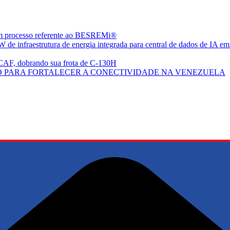
em processo referente ao BESREMi®
de infraestrutura de energia integrada para central de dados de IA em
CAF, dobrando sua frota de C-130H
 PARA FORTALECER A CONECTIVIDADE NA VENEZUELA