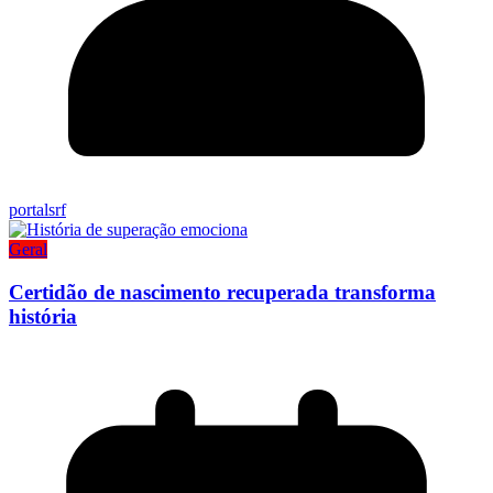
portalsrf
Geral
Certidão de nascimento recuperada transforma
história