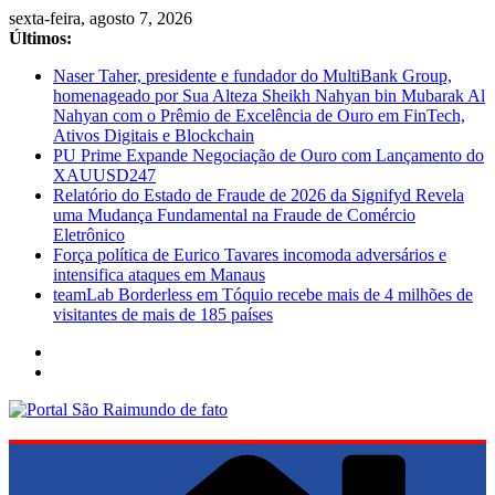
Pular
sexta-feira, agosto 7, 2026
para
Últimos:
o
Naser Taher, presidente e fundador do MultiBank Group,
conteúdo
homenageado por Sua Alteza Sheikh Nahyan bin Mubarak Al
Nahyan com o Prêmio de Excelência de Ouro em FinTech,
Ativos Digitais e Blockchain
PU Prime Expande Negociação de Ouro com Lançamento do
XAUUSD247
Relatório do Estado de Fraude de 2026 da Signifyd Revela
uma Mudança Fundamental na Fraude de Comércio
Eletrônico
Força política de Eurico Tavares incomoda adversários e
intensifica ataques em Manaus
teamLab Borderless em Tóquio recebe mais de 4 milhões de
visitantes de mais de 185 países