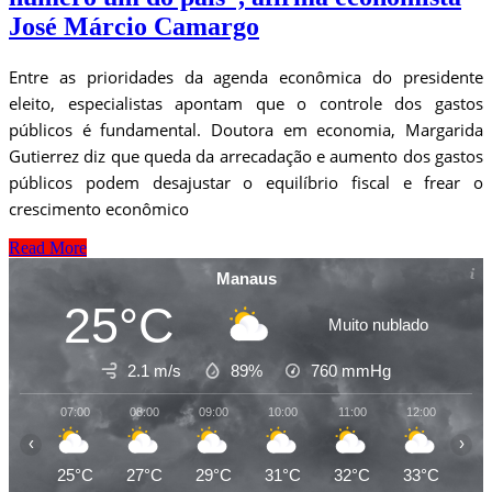
José Márcio Camargo
Entre as prioridades da agenda econômica do presidente
eleito, especialistas apontam que o controle dos gastos
públicos é fundamental. Doutora em economia, Margarida
Gutierrez diz que queda da arrecadação e aumento dos gastos
públicos podem desajustar o equilíbrio fiscal e frear o
crescimento econômico
Read More
Manaus
25°C
Muito nublado
2.1 m/s
89%
760
mmHg
07:00
08:00
09:00
10:00
11:00
12:00
13
‹
›
25°C
27°C
29°C
31°C
32°C
33°C
32