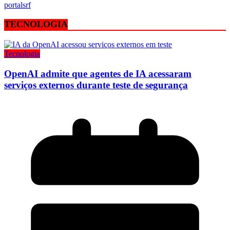
portalsrf
TECNOLOGIA
Tecnologia
OpenAI admite que agentes de IA acessaram
serviços externos durante teste de segurança