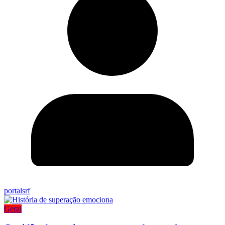
portalsrf
Geral