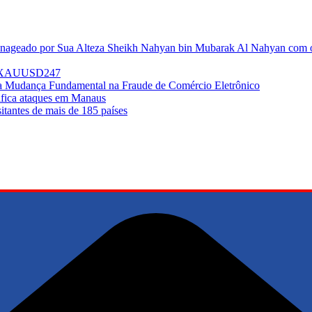
enageado por Sua Alteza Sheikh Nahyan bin Mubarak Al Nahyan com o 
do XAUUSD247
ma Mudança Fundamental na Fraude de Comércio Eletrônico
sifica ataques em Manaus
tantes de mais de 185 países