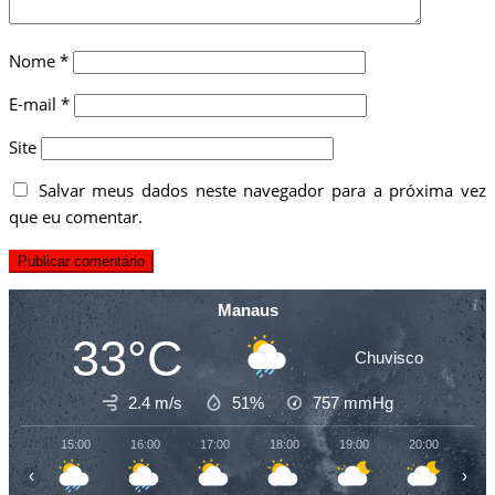
Nome
*
E-mail
*
Site
Salvar meus dados neste navegador para a próxima vez
que eu comentar.
Manaus
33°C
Chuvisco
2.4 m/s
51%
757
mmHg
15:00
16:00
17:00
18:00
19:00
20:00
21
‹
›