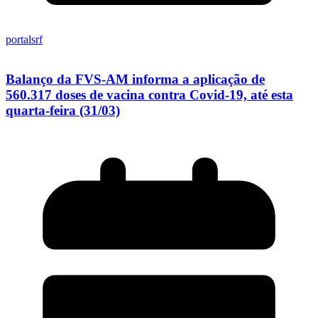
portalsrf
Balanço da FVS-AM informa a aplicação de
560.317 doses de vacina contra Covid-19, até esta
quarta-feira (31/03)