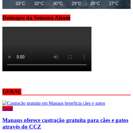
33°C
32°C
30°C
29°C
28°C
27°C
27
Destaque da Semana Aleam
GERAL
Geral
Manaus oferece castração gratuita para cães e gatos
através do CCZ