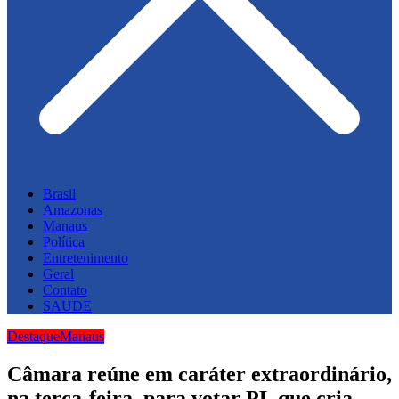
Brasil
Amazonas
Manaus
Política
Entretenimento
Geral
Contato
SAUDE
Destaque
Manaus
Câmara reúne em caráter extraordinário,
na terça-feira, para votar PL que cria