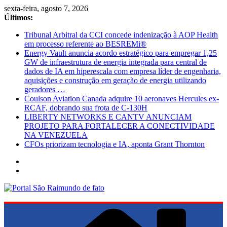
Pular
sexta-feira, agosto 7, 2026
para
Últimos:
o
Tribunal Arbitral da CCI concede indenização à AOP Health
conteúdo
em processo referente ao BESREMi®
Energy Vault anuncia acordo estratégico para empregar 1,25
GW de infraestrutura de energia integrada para central de
dados de IA em hiperescala com empresa líder de engenharia,
aquisições e construção em geração de energia utilizando
geradores …
Coulson Aviation Canada adquire 10 aeronaves Hercules ex-
RCAF, dobrando sua frota de C-130H
LIBERTY NETWORKS E CANTV ANUNCIAM
PROJETO PARA FORTALECER A CONECTIVIDADE
NA VENEZUELA
CFOs priorizam tecnologia e IA, aponta Grant Thornton