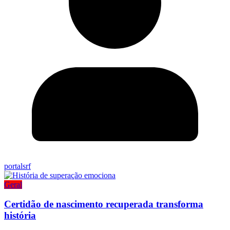
portalsrf
Geral
Certidão de nascimento recuperada transforma
história