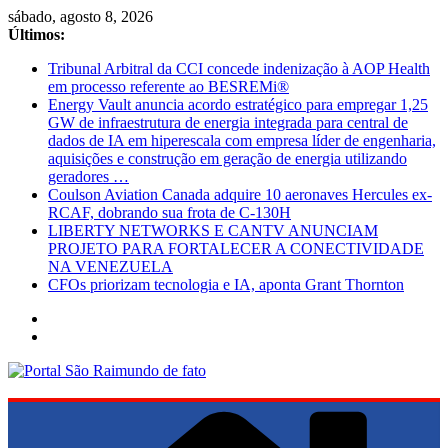
Pular
sábado, agosto 8, 2026
para
Últimos:
o
Tribunal Arbitral da CCI concede indenização à AOP Health
conteúdo
em processo referente ao BESREMi®
Energy Vault anuncia acordo estratégico para empregar 1,25
GW de infraestrutura de energia integrada para central de
dados de IA em hiperescala com empresa líder de engenharia,
aquisições e construção em geração de energia utilizando
geradores …
Coulson Aviation Canada adquire 10 aeronaves Hercules ex-
RCAF, dobrando sua frota de C-130H
LIBERTY NETWORKS E CANTV ANUNCIAM
PROJETO PARA FORTALECER A CONECTIVIDADE
NA VENEZUELA
CFOs priorizam tecnologia e IA, aponta Grant Thornton