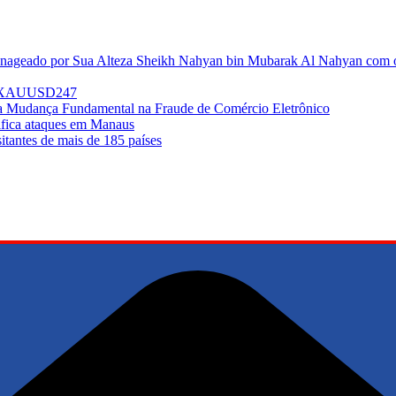
enageado por Sua Alteza Sheikh Nahyan bin Mubarak Al Nahyan com o 
do XAUUSD247
ma Mudança Fundamental na Fraude de Comércio Eletrônico
sifica ataques em Manaus
tantes de mais de 185 países