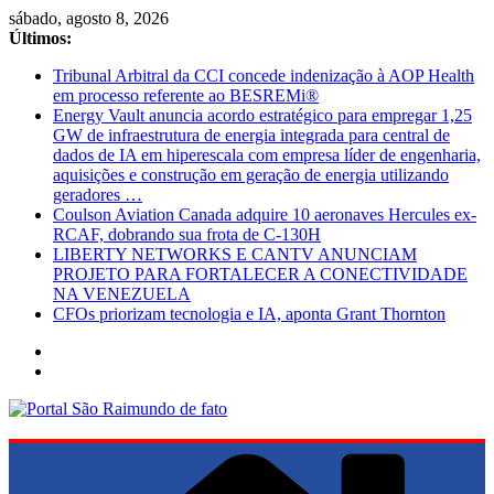
Pular
sábado, agosto 8, 2026
para
Últimos:
o
Tribunal Arbitral da CCI concede indenização à AOP Health
conteúdo
em processo referente ao BESREMi®
Energy Vault anuncia acordo estratégico para empregar 1,25
GW de infraestrutura de energia integrada para central de
dados de IA em hiperescala com empresa líder de engenharia,
aquisições e construção em geração de energia utilizando
geradores …
Coulson Aviation Canada adquire 10 aeronaves Hercules ex-
RCAF, dobrando sua frota de C-130H
LIBERTY NETWORKS E CANTV ANUNCIAM
PROJETO PARA FORTALECER A CONECTIVIDADE
NA VENEZUELA
CFOs priorizam tecnologia e IA, aponta Grant Thornton