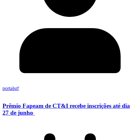
portalsrf
Prêmio Fapeam de CT&I recebe inscrições até dia
27 de junho