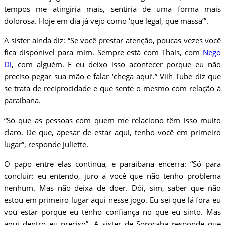
tempos me atingiria mais, sentiria de uma forma mais
dolorosa. Hoje em dia já vejo como ‘que legal, que massa’”.
A sister ainda diz: “Se você prestar atenção, poucas vezes você
fica disponível para mim. Sempre está com Thaís, com
Nego
Di
, com alguém. E eu deixo isso acontecer porque eu não
preciso pegar sua mão e falar ‘chega aqui’.” Viih Tube diz que
se trata de reciprocidade e que sente o mesmo com relação à
paraibana.
“Só que as pessoas com quem me relaciono têm isso muito
claro. De que, apesar de estar aqui, tenho você em primeiro
lugar”, responde Juliette.
O papo entre elas continua, e paraibana encerra: “Só para
concluir: eu entendo, juro a você que não tenho problema
nenhum. Mas não deixa de doer. Dói, sim, saber que não
estou em primeiro lugar aqui nesse jogo. Eu sei que lá fora eu
vou estar porque eu tenho confiança no que eu sinto. Mas
aqui dentro eu preciso”. A sister de Sorocaba responde que