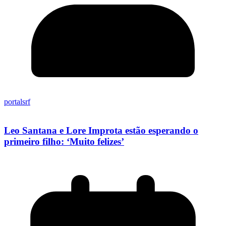
portalsrf
Leo Santana e Lore Improta estão esperando o
primeiro filho: ‘Muito felizes’