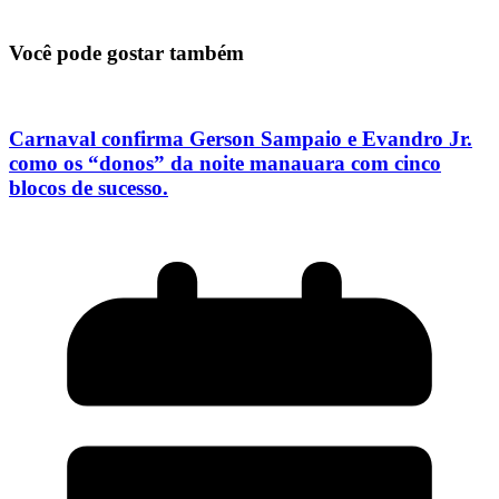
Você pode gostar também
Carnaval confirma Gerson Sampaio e Evandro Jr.
como os “donos” da noite manauara com cinco
blocos de sucesso.