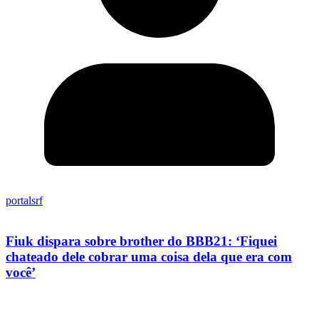
portalsrf
Fiuk dispara sobre brother do BBB21: ‘Fiquei
chateado dele cobrar uma coisa dela que era com
você’