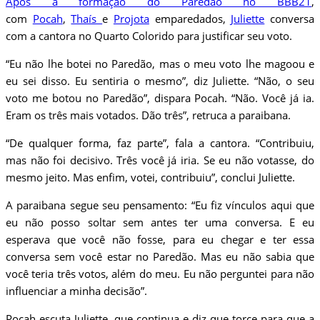
Após a formação do Paredão no BBB21
,
com
Pocah
,
Thaís
e
Projota
emparedados,
Juliette
conversa
com a cantora no Quarto Colorido para justificar seu voto.
“Eu não lhe botei no Paredão, mas o meu voto lhe magoou e
eu sei disso. Eu sentiria o mesmo”, diz Juliette. “Não, o seu
voto me botou no Paredão”, dispara Pocah. “Não. Você já ia.
Eram os três mais votados. Dão três”, retruca a paraibana.
“De qualquer forma, faz parte”, fala a cantora. “Contribuiu,
mas não foi decisivo. Três você já iria. Se eu não votasse, do
mesmo jeito. Mas enfim, votei, contribuiu”, conclui Juliette.
A paraibana segue seu pensamento: “Eu fiz vínculos aqui que
eu não posso soltar sem antes ter uma conversa. E eu
esperava que você não fosse, para eu chegar e ter essa
conversa sem você estar no Paredão. Mas eu não sabia que
você teria três votos, além do meu. Eu não perguntei para não
influenciar a minha decisão”.
Pocah escuta Juliette, que continua e diz que torce para que a