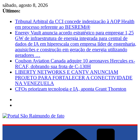
Pular
sábado, agosto 8, 2026
para
Últimos:
o
Tribunal Arbitral da CCI concede indenização à AOP Health
conteúdo
em processo referente ao BESREMi®
Energy Vault anuncia acordo estratégico para empregar 1,25
GW de infraestrutura de energia integrada para central de
dados de IA em hiperescala com empresa líder de engenharia,
aquisições e construção em geração de energia utilizando
geradores …
Coulson Aviation Canada adquire 10 aeronaves Hercules ex-
RCAF, dobrando sua frota de C-130H
LIBERTY NETWORKS E CANTV ANUNCIAM
PROJETO PARA FORTALECER A CONECTIVIDADE
NA VENEZUELA
CFOs priorizam tecnologia e IA, aponta Grant Thornton