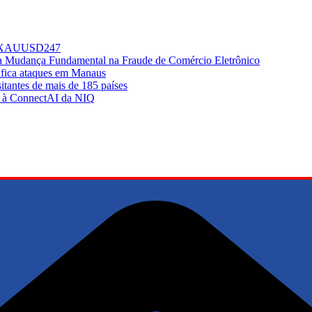
do XAUUSD247
ma Mudança Fundamental na Fraude de Comércio Eletrônico
sifica ataques em Manaus
tantes de mais de 185 países
ir à ConnectAI da NIQ