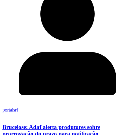
portalsrf
Brucelose: Adaf alerta produtores sobre
prorrogação do prazo para notificação