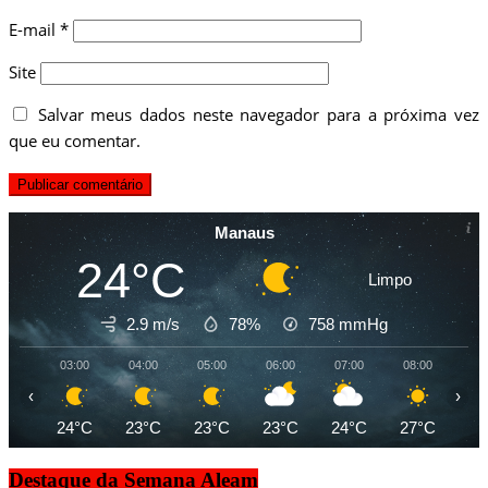
E-mail
*
Site
Salvar meus dados neste navegador para a próxima vez
que eu comentar.
Manaus
24°C
Limpo
2.9 m/s
78%
758
mmHg
03:00
04:00
05:00
06:00
07:00
08:00
09
‹
›
24°C
23°C
23°C
23°C
24°C
27°C
30
Destaque da Semana Aleam