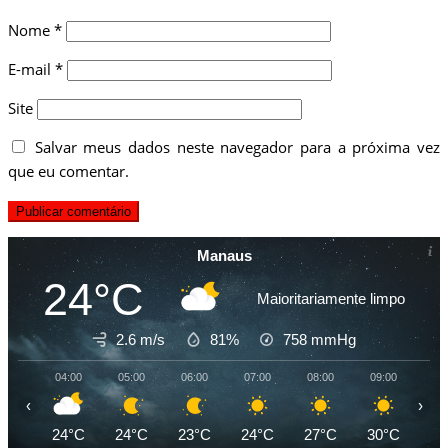
Nome
*
E-mail
*
Site
Salvar meus dados neste navegador para a próxima vez
que eu comentar.
Manaus
24°C
Maioritariamente limpo
2.6 m/s
81%
758
mmHg
04:00
05:00
06:00
07:00
08:00
09:00
10
‹
›
24°C
24°C
23°C
24°C
27°C
30°C
32