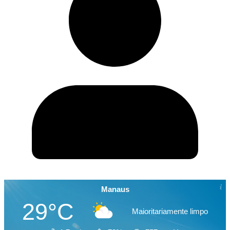
Manaus
29°C
Maioritariamente limpo