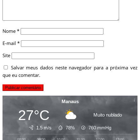
Nome
*
E-mail
*
Site
Salvar meus dados neste navegador para a próxima vez
que eu comentar.
Manaus
27°C
Muito nublado
1.5 m/s
78%
760
mmHg
08:00
09:00
10:00
11:00
12:00
13:00
14