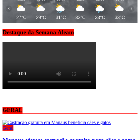
‹
›
27°C
29°C
31°C
32°C
33°C
33°C
33
Destaque da Semana Aleam
GERAL
Geral