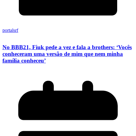
portalsrf
No BBB21, Fiuk pede a vez e fala a brothers: ‘Vocês
conheceram uma versão de mim que nem minha
família conheceu’