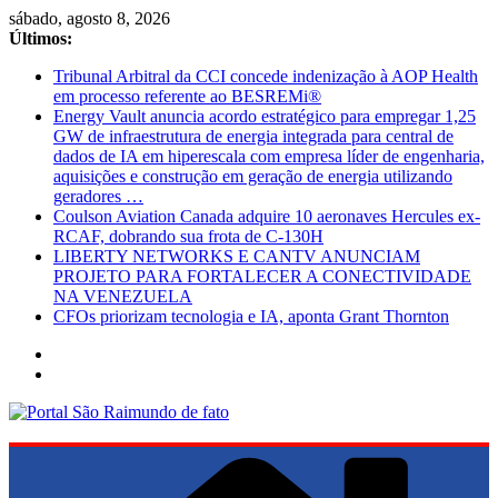
Pular
sábado, agosto 8, 2026
para
Últimos:
o
Tribunal Arbitral da CCI concede indenização à AOP Health
conteúdo
em processo referente ao BESREMi®
Energy Vault anuncia acordo estratégico para empregar 1,25
GW de infraestrutura de energia integrada para central de
dados de IA em hiperescala com empresa líder de engenharia,
aquisições e construção em geração de energia utilizando
geradores …
Coulson Aviation Canada adquire 10 aeronaves Hercules ex-
RCAF, dobrando sua frota de C-130H
LIBERTY NETWORKS E CANTV ANUNCIAM
PROJETO PARA FORTALECER A CONECTIVIDADE
NA VENEZUELA
CFOs priorizam tecnologia e IA, aponta Grant Thornton