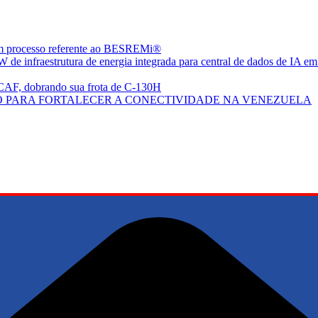
em processo referente ao BESREMi®
de infraestrutura de energia integrada para central de dados de IA em
CAF, dobrando sua frota de C-130H
 PARA FORTALECER A CONECTIVIDADE NA VENEZUELA