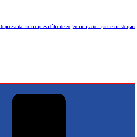
 hiperescala com empresa líder de engenharia, aquisições e construção