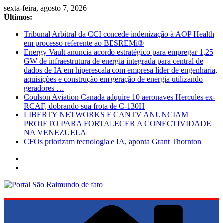
Pular
sexta-feira, agosto 7, 2026
para
Últimos:
o
Tribunal Arbitral da CCI concede indenização à AOP Health
conteúdo
em processo referente ao BESREMi®
Energy Vault anuncia acordo estratégico para empregar 1,25
GW de infraestrutura de energia integrada para central de
dados de IA em hiperescala com empresa líder de engenharia,
aquisições e construção em geração de energia utilizando
geradores …
Coulson Aviation Canada adquire 10 aeronaves Hercules ex-
RCAF, dobrando sua frota de C-130H
LIBERTY NETWORKS E CANTV ANUNCIAM
PROJETO PARA FORTALECER A CONECTIVIDADE
NA VENEZUELA
CFOs priorizam tecnologia e IA, aponta Grant Thornton