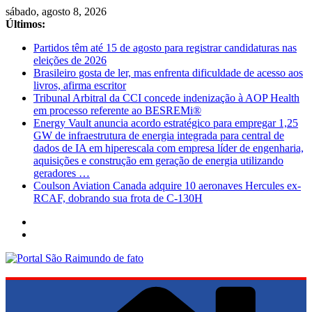
Pular
sábado, agosto 8, 2026
para
Últimos:
o
Partidos têm até 15 de agosto para registrar candidaturas nas
conteúdo
eleições de 2026
Brasileiro gosta de ler, mas enfrenta dificuldade de acesso aos
livros, afirma escritor
Tribunal Arbitral da CCI concede indenização à AOP Health
em processo referente ao BESREMi®
Energy Vault anuncia acordo estratégico para empregar 1,25
GW de infraestrutura de energia integrada para central de
dados de IA em hiperescala com empresa líder de engenharia,
aquisições e construção em geração de energia utilizando
geradores …
Coulson Aviation Canada adquire 10 aeronaves Hercules ex-
RCAF, dobrando sua frota de C-130H