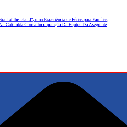
oul of the Island”, uma Experiência de Férias para Famílias
s Na Colômbia Com a Incorporação Da Equipe Da Asegúrate