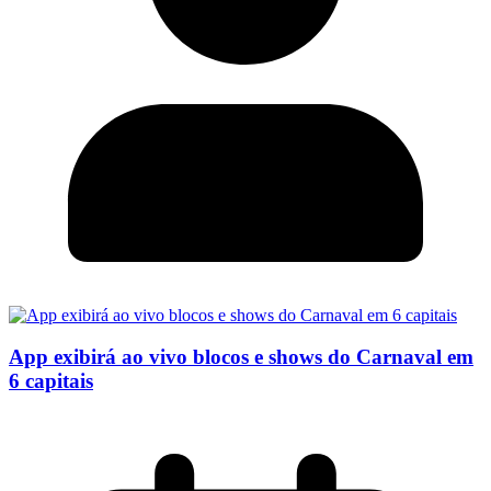
App exibirá ao vivo blocos e shows do Carnaval em
6 capitais