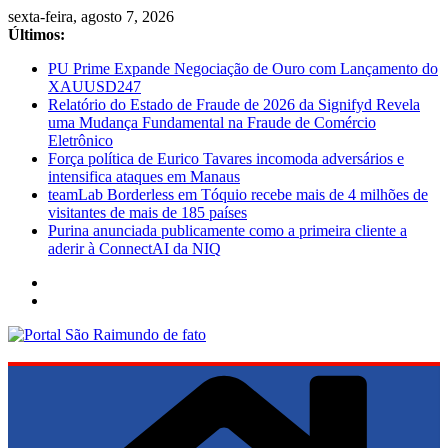
Pular
sexta-feira, agosto 7, 2026
para
Últimos:
o
PU Prime Expande Negociação de Ouro com Lançamento do
conteúdo
XAUUSD247
Relatório do Estado de Fraude de 2026 da Signifyd Revela
uma Mudança Fundamental na Fraude de Comércio
Eletrônico
Força política de Eurico Tavares incomoda adversários e
intensifica ataques em Manaus
teamLab Borderless em Tóquio recebe mais de 4 milhões de
visitantes de mais de 185 países
Purina anunciada publicamente como a primeira cliente a
aderir à ConnectAI da NIQ