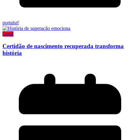
portalsrf
Geral
Certidão de nascimento recuperada transforma
história