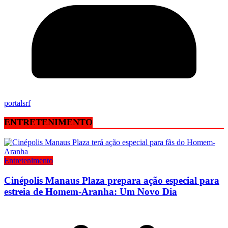
portalsrf
ENTRETENIMENTO
Entretenimento
Cinépolis Manaus Plaza prepara ação especial para
estreia de Homem-Aranha: Um Novo Dia