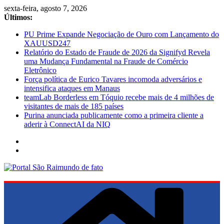
Pular
sexta-feira, agosto 7, 2026
para
Últimos:
o
PU Prime Expande Negociação de Ouro com Lançamento do
conteúdo
XAUUSD247
Relatório do Estado de Fraude de 2026 da Signifyd Revela
uma Mudança Fundamental na Fraude de Comércio
Eletrônico
Força política de Eurico Tavares incomoda adversários e
intensifica ataques em Manaus
teamLab Borderless em Tóquio recebe mais de 4 milhões de
visitantes de mais de 185 países
Purina anunciada publicamente como a primeira cliente a
aderir à ConnectAI da NIQ