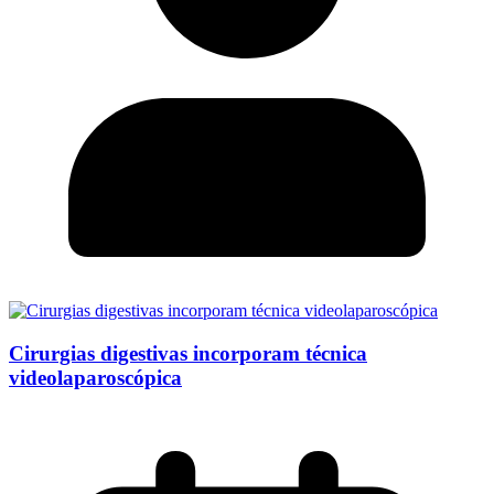
Cirurgias digestivas incorporam técnica
videolaparoscópica