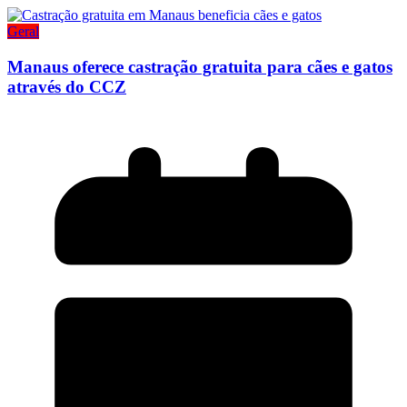
Geral
Manaus oferece castração gratuita para cães e gatos
através do CCZ