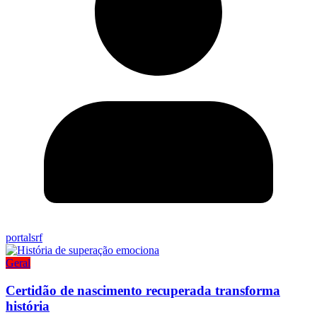
portalsrf
Geral
Certidão de nascimento recuperada transforma
história