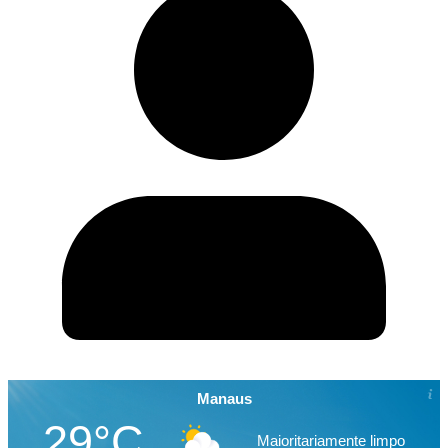
Manaus
29°C
Maioritariamente limpo