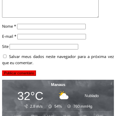
Nome
*
E-mail
*
Site
Salvar meus dados neste navegador para a próxima vez
que eu comentar.
Manaus
32°C
Nublado
2.8 m/s
54%
760
mmHg