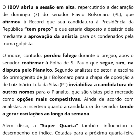
O
IBOV
abriu
a sessão em alta
, repercutindo a declaração
de domingo (7) do senador Flávio Bolsonaro (PL), que
afirmou
à Record que sua candidatura à Presidência da
República
“tem preço”
e que estaria disposto a desistir dela
mediante a
aprovação da anistia
para os condenados pela
trama golpista.
O índice, contudo,
perdeu fôlego
durante o pregão, após o
senador
reafirmar
à Folha de S. Paulo que
segue, sim, na
disputa pelo Planalto
. Segundo analistas do setor, a escolha
do primogênito de Jair Bolsonaro para a chapa de oposição à
de Luiz Inácio Lula da Silva (PT)
inviabiliza a candidatura de
outros nomes
para o Planalto, que são vistos pelo mercado
como
opções mais competitivas
. Ainda de acordo com
analistas, a incerteza quanto à candidatura do senador
tende
a gerar oscilações ao longo da semana
.
Além disso, a
“Super Quarta”
também influenciou o
desempenho do índice. Cotadas para a próxima quarta-feira