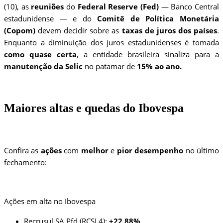
(10), as
reuniões
do
Federal Reserve (Fed)
— Banco Central
estadunidense — e do
Comitê de Política Monetária
(Copom)
devem decidir sobre as
taxas de juros dos países
.
Enquanto a diminuição dos juros estadunidenses é tomada
como quase certa
, a entidade brasileira sinaliza para a
manutenção da Selic
no patamar de
15% ao ano.
Maiores altas e quedas do Ibovespa
Confira as
ações
com
melhor
e
pior
desempenho
no último
fechamento:
Ações em alta no Ibovespa
Recrusul SA Pfd (RCSL4):
+22,88%