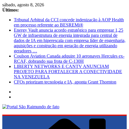
Pular
sábado, agosto 8, 2026
para
Últimos:
o
Tribunal Arbitral da CCI concede indenização à AOP Health
conteúdo
em processo referente ao BESREMi®
Energy Vault anuncia acordo estratégico para empregar 1,25
GW de infraestrutura de energia integrada para central de
dados de IA em hiperescala com empresa líder de engenharia,
aquisições e construção em geração de energia utilizando
geradores …
Coulson Aviation Canada adquire 10 aeronaves Hercules ex-
RCAF, dobrando sua frota de C-130H
LIBERTY NETWORKS E CANTV ANUNCIAM
PROJETO PARA FORTALECER A CONECTIVIDADE
NA VENEZUELA
CFOs priorizam tecnologia e IA, aponta Grant Thornton