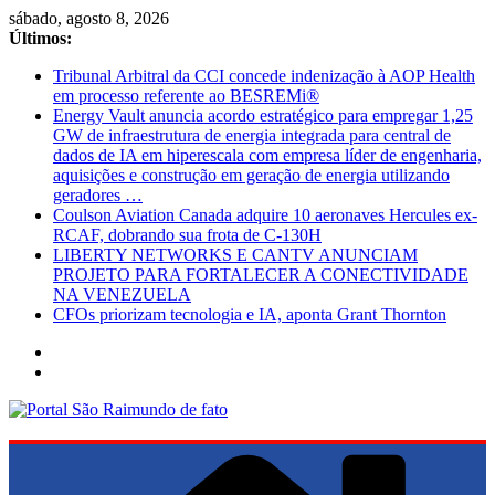
Pular
sábado, agosto 8, 2026
para
Últimos:
o
Tribunal Arbitral da CCI concede indenização à AOP Health
conteúdo
em processo referente ao BESREMi®
Energy Vault anuncia acordo estratégico para empregar 1,25
GW de infraestrutura de energia integrada para central de
dados de IA em hiperescala com empresa líder de engenharia,
aquisições e construção em geração de energia utilizando
geradores …
Coulson Aviation Canada adquire 10 aeronaves Hercules ex-
RCAF, dobrando sua frota de C-130H
LIBERTY NETWORKS E CANTV ANUNCIAM
PROJETO PARA FORTALECER A CONECTIVIDADE
NA VENEZUELA
CFOs priorizam tecnologia e IA, aponta Grant Thornton