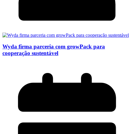
Wyda firma parceria com growPack para
cooperação sustentável