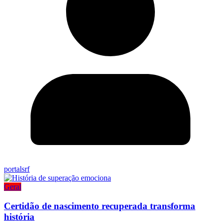
portalsrf
Geral
Certidão de nascimento recuperada transforma
história