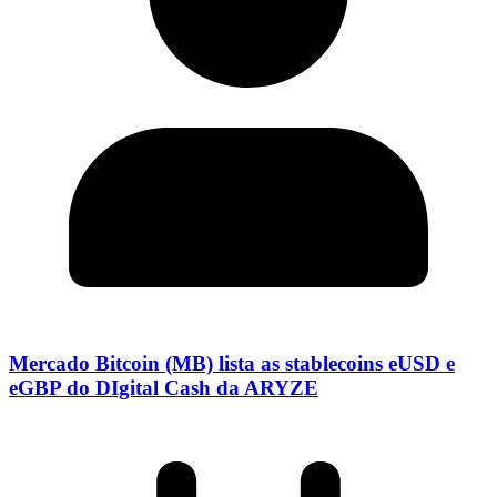
Mercado Bitcoin (MB) lista as stablecoins eUSD e
eGBP do DIgital Cash da ARYZE