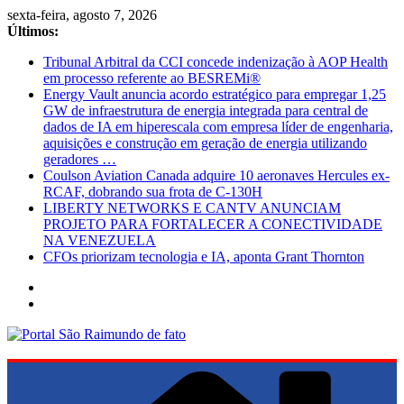
Pular
sexta-feira, agosto 7, 2026
para
Últimos:
o
Tribunal Arbitral da CCI concede indenização à AOP Health
conteúdo
em processo referente ao BESREMi®
Energy Vault anuncia acordo estratégico para empregar 1,25
GW de infraestrutura de energia integrada para central de
dados de IA em hiperescala com empresa líder de engenharia,
aquisições e construção em geração de energia utilizando
geradores …
Coulson Aviation Canada adquire 10 aeronaves Hercules ex-
RCAF, dobrando sua frota de C-130H
LIBERTY NETWORKS E CANTV ANUNCIAM
PROJETO PARA FORTALECER A CONECTIVIDADE
NA VENEZUELA
CFOs priorizam tecnologia e IA, aponta Grant Thornton