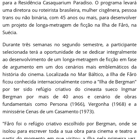
para a Residência Casaquarium Paradiso. O programa levará
uma diretora ou roteirista brasileira, mulher cisgênera, pessoa
trans ou não binária, com 45 anos ou mais, para desenvolver
um projeto de longa-metragem de ficção na Ilha de Fårö, na
Suécia.
Durante três semanas no segundo semestre, a participante
selecionada terá a oportunidade de se dedicar integralmente
ao desenvolvimento de um longa-metragem de ficção em fase
de argumento em um dos cenários mais emblemáticos da
história do cinema. Localizada no Mar Báltico, a Ilha de Fårö
ficou conhecida internacionalmente como a "Ilha de Bergman"
por ter sido refúgio criativo do cineasta sueco Ingmar
Bergman por mais de 40 anos e cenário de obras
fundamentais como Persona (1966), Vergonha (1968) e a
minissérie Cenas de um Casamento (1973).
"Fårö foi o refúgio criativo escolhido por Bergman, onde se
isolou para escrever toda a sua obra para cinema e teatro a
partir do momento em que visitou a ilha pela primeira vez.