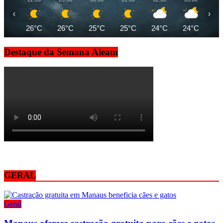
‹
›
26°C
26°C
25°C
25°C
24°C
24°C
24
Destaque da Semana Aleam
GERAL
Geral