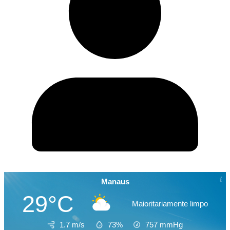
Manaus
29°C
Maioritariamente limpo
1.7 m/s
73%
757
mmHg