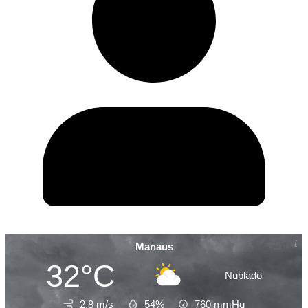
Manaus
32°C
Nublado
2.8 m/s
54%
760
mmHg