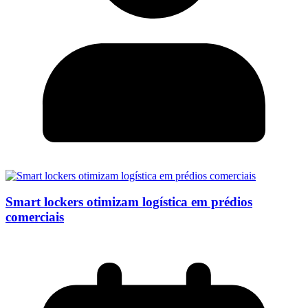
Smart lockers otimizam logística em prédios
comerciais