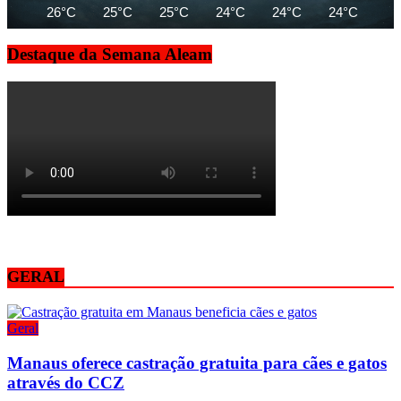
26°C
25°C
25°C
24°C
24°C
24°C
24
Destaque da Semana Aleam
GERAL
Geral
Manaus oferece castração gratuita para cães e gatos
através do CCZ