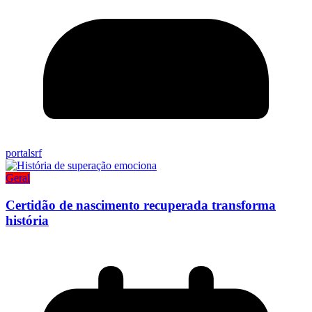
portalsrf
Geral
Certidão de nascimento recuperada transforma
história