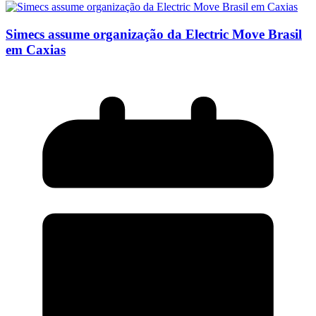
Simecs assume organização da Electric Move Brasil
em Caxias