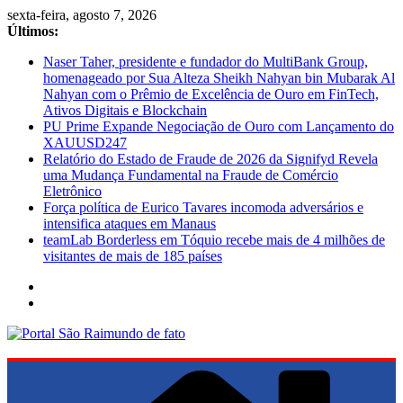
Pular
sexta-feira, agosto 7, 2026
para
Últimos:
o
Naser Taher, presidente e fundador do MultiBank Group,
conteúdo
homenageado por Sua Alteza Sheikh Nahyan bin Mubarak Al
Nahyan com o Prêmio de Excelência de Ouro em FinTech,
Ativos Digitais e Blockchain
PU Prime Expande Negociação de Ouro com Lançamento do
XAUUSD247
Relatório do Estado de Fraude de 2026 da Signifyd Revela
uma Mudança Fundamental na Fraude de Comércio
Eletrônico
Força política de Eurico Tavares incomoda adversários e
intensifica ataques em Manaus
teamLab Borderless em Tóquio recebe mais de 4 milhões de
visitantes de mais de 185 países