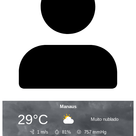
Manaus
29°C
Muito nublado
1 m/s
81%
757
mmHg