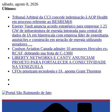
Pular
sábado, agosto 8, 2026
para
Últimos:
o
Tribunal Arbitral da CCI concede indenização à AOP Health
conteúdo
em processo referente ao BESREMi®
Energy Vault anuncia acordo estratégico para empregar 1,25
GW de infraestrutura de energia integrada para central de
dados de IA em hiperescala com empresa líder de engenharia,
aquisições e construção em geração de energia utilizando
geradores …
Coulson Aviation Canada adquire 10 aeronaves Hercules ex-
RCAF, dobrando sua frota de C-130H
LIBERTY NETWORKS E CANTV ANUNCIAM
PROJETO PARA FORTALECER A CONECTIVIDADE
NA VENEZUELA
CFOs priorizam tecnologia e IA, aponta Grant Thornton