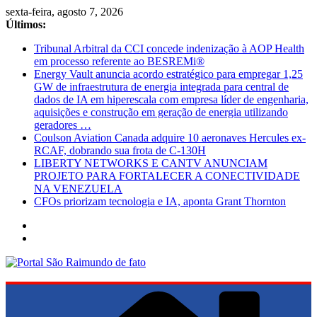
Pular
sexta-feira, agosto 7, 2026
para
Últimos:
o
Tribunal Arbitral da CCI concede indenização à AOP Health
conteúdo
em processo referente ao BESREMi®
Energy Vault anuncia acordo estratégico para empregar 1,25
GW de infraestrutura de energia integrada para central de
dados de IA em hiperescala com empresa líder de engenharia,
aquisições e construção em geração de energia utilizando
geradores …
Coulson Aviation Canada adquire 10 aeronaves Hercules ex-
RCAF, dobrando sua frota de C-130H
LIBERTY NETWORKS E CANTV ANUNCIAM
PROJETO PARA FORTALECER A CONECTIVIDADE
NA VENEZUELA
CFOs priorizam tecnologia e IA, aponta Grant Thornton