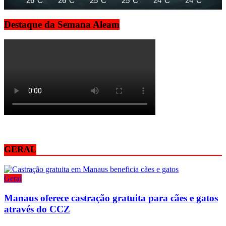
26°C
26°C
25°C
25°C
24°C
24°C
24
Destaque da Semana Aleam
GERAL
Geral
Manaus oferece castração gratuita para cães e gatos
através do CCZ